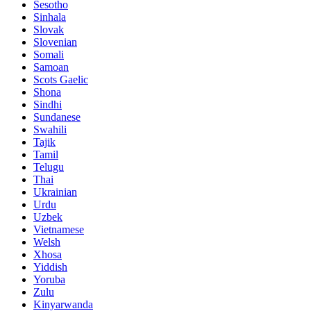
Sesotho
Sinhala
Slovak
Slovenian
Somali
Samoan
Scots Gaelic
Shona
Sindhi
Sundanese
Swahili
Tajik
Tamil
Telugu
Thai
Ukrainian
Urdu
Uzbek
Vietnamese
Welsh
Xhosa
Yiddish
Yoruba
Zulu
Kinyarwanda