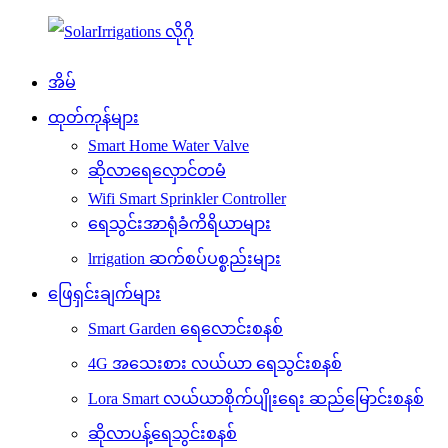
အိမ်
ထုတ်ကုန်များ
Smart Home Water Valve
ဆိုလာရေလှောင်တမံ
Wifi Smart Sprinkler Controller
ရေသွင်းအာရုံခံကိရိယာများ
lrrigation ဆက်စပ်ပစ္စည်းများ
ဖြေရှင်းချက်များ
Smart Garden ရေလောင်းစနစ်
4G အသေးစား လယ်ယာ ရေသွင်းစနစ်
Lora Smart လယ်ယာစိုက်ပျိုးရေး ဆည်မြောင်းစနစ်
ဆိုလာပန့်ရေသွင်းစနစ်