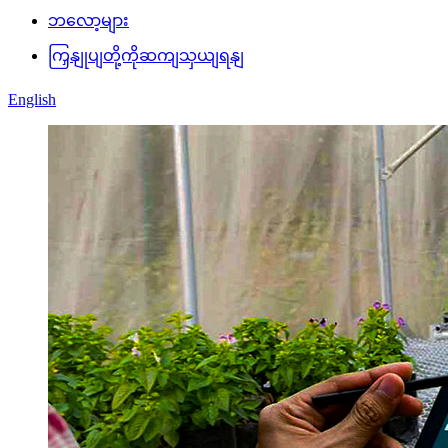
ဘလော့များ
ကြှနျုပျတို့ကိုဆကျသှယျရနျ
English