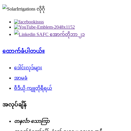
ထောက်ခံပါတယ်။
ဒေါင်းလုဒ်များ
အာမခံ
ဗီဒီယို ကျူတိုရီရယ်
အလုပ်ချိန်
တနင်္လာ-သောကြာ