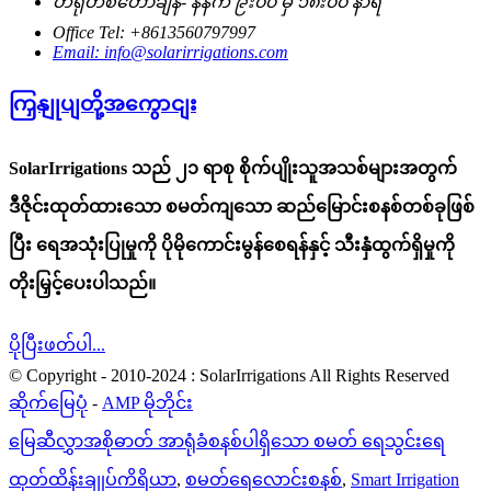
တရုတ်စံတော်ချိန်- နံနက် ၉း၀၀ မှ ၁၈း၀၀ နာရီ
Office Tel: +8613560797997
Email: info@solarirrigations.com
ကြှနျုပျတို့အကွောငျး
SolarIrrigations သည် ၂၁ ရာစု စိုက်ပျိုးသူအသစ်များအတွက်
ဒီဇိုင်းထုတ်ထားသော စမတ်ကျသော ဆည်မြောင်းစနစ်တစ်ခုဖြစ်
ပြီး ရေအသုံးပြုမှုကို ပိုမိုကောင်းမွန်စေရန်နှင့် သီးနှံထွက်ရှိမှုကို
တိုးမြှင့်ပေးပါသည်။
ပိုပြီးဖတ်ပါ...
© Copyright - 2010-2024 : SolarIrrigations All Rights Reserved
ဆိုက်မြေပုံ
-
AMP မိုဘိုင်း
မြေဆီလွှာအစိုဓာတ် အာရုံခံစနစ်ပါရှိသော စမတ် ရေသွင်းရေ
ထုတ်ထိန်းချုပ်ကိရိယာ
,
စမတ်ရေလောင်းစနစ်
,
Smart Irrigation