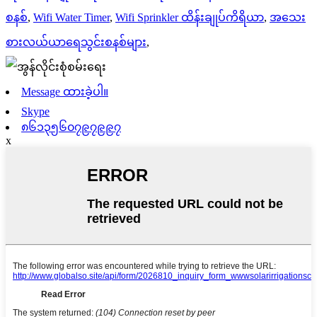
စနစ်
,
Wifi Water Timer
,
Wifi Sprinkler ထိန်းချုပ်ကိရိယာ
,
အသေး
စားလယ်ယာရေသွင်းစနစ်များ
,
Message ထားခဲ့ပါ။
Skype
၈၆၁၃၅၆၀၇၉၇၉၉၇
x