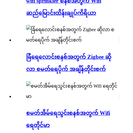
wifi sprinkler စနစ်အတွက် Wifi
ဆည်မြောင်းထိန်းချုပ်ကိရိယာ
ခြံရေလောင်းစနစ်အတွက် Zigbee ဆို
လာ စမတ်ရေပိုက် အချိန်တိုင်းစက်
စမတ်အိမ်ရေသွင်းစနစ်အတွက် Wifi
ရေတိုင်မာ