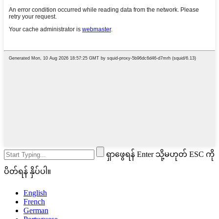
ရှာဖွေရန် Enter သို့မဟုတ် ESC ကို
ပိတ်ရန် နှိပ်ပါ။
English
French
German